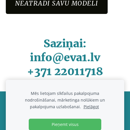
NEATRADI SAVU MODELI
Saziņai:
info@eva1.lv
+371 22011718
Mēs lietojam sīkfailus pakalpojuma
nodrošināšanai, mārketinga nolūkiem un
Noteikumi un kontakti
Sīkdatnes
pakalpojuma uzlabošanai.
Pielāgot
© 2017-2026
www.eva1.lv , IK "Eva paklajs"
Pieņemt visus