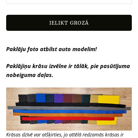
IELIKT GROZĀ
Paklāju foto atbilst auto modelim!
Paklājiņu krāsu izvēlne ir tālāk, pie pasūtījuma
nobeiguma daļas.
Krāsas dzīvē var atšķirties, jo attēlā redzamās krāsas ir