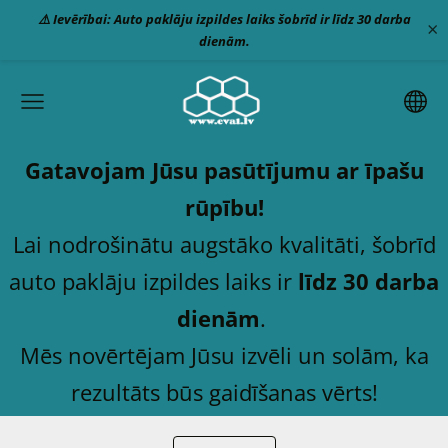
⚠️ Ievērībai: Auto paklāju izpildes laiks šobrīd ir līdz 30 darba
×
dienām.
Gatavojam Jūsu pasūtījumu ar īpašu
rūpību!
Lai nodrošinātu augstāko kvalitāti, šobrīd
auto paklāju izpildes laiks ir
līdz 30 darba
dienām
.
Mēs novērtējam Jūsu izvēli un solām, ka
rezultāts būs gaidīšanas vērts!