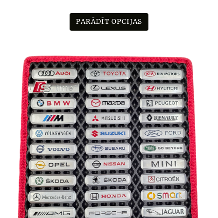
PARĀDĪT OPCIJAS