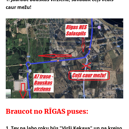
caur mežu!
Braucot no RĪGAS puses:
1. Tev pa labo roku būs "Virši Ķekava" un pa kreiso