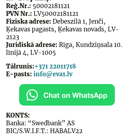
Reģ.Nr.:
50002181121
PVN Nr.:
LV50002181121
Fiziska adrese:
Debeszilā 1, Jenči,
Ķekavas pagasts, Ķekavas novads, LV-
2123
Juridiskā adrese:
Rīga, Kundziņsala 10.
līnijā 4, LV-1005
Tālrunis:
+371 22011718
E-pasts:
info@eva1.lv
KONTS:
Banka:
“Swedbank” AS
BIC/S.W.I.F.T.: HABALV22