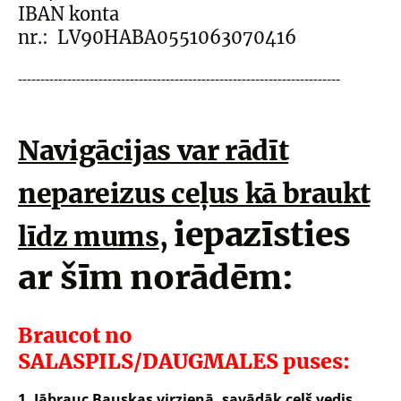
IB
AN konta
nr.:
LV90HABA0551063070416
------------------------------------------------------------------------
---
Navigācijas var rādīt
nepareizus ceļus kā braukt
iepazīsties
līdz mums
,
ar šīm norādēm:
Braucot no
SALASPILS/DAUGMALES puses:
1. Jābrauc Bauskas virzienā, savādāk ceļš vedis