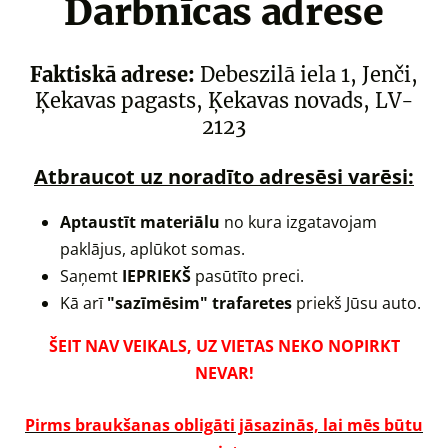
Darbnīcas adrese
Faktiskā adrese:
Debeszilā iela 1, Jenči,
Ķekavas pagasts, Ķekavas novads, LV-
2123
Atbraucot uz noradīto adresēsi varēsi:
Aptaustīt materiālu
no kura izgatavojam
paklājus, aplūkot somas.
Saņemt
IEPRIEKŠ
pasūtīto preci.
Kā arī
"sazīmēsim" trafaretes
priekš Jūsu auto.
ŠEIT NAV VEIKALS, UZ VIETAS NEKO NOPIRKT
NEVAR!
Pirms braukšanas obligāti jāsazinās, lai mēs būtu