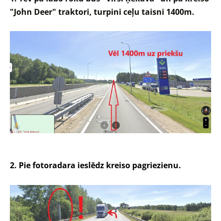
"John Deer" traktori, turpini ceļu taisni 1400m.
2. Pie fotoradara ieslēdz kreiso pagriezienu.