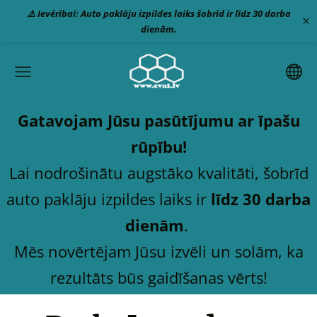
⚠️ Ievērībai: Auto paklāju izpildes laiks šobrīd ir līdz 30 darba
×
dienām.
Gatavojam Jūsu pasūtījumu ar īpašu
rūpību!
Lai nodrošinātu augstāko kvalitāti, šobrīd
auto paklāju izpildes laiks ir
līdz 30 darba
dienām
.
Mēs novērtējam Jūsu izvēli un solām, ka
rezultāts būs gaidīšanas vērts!