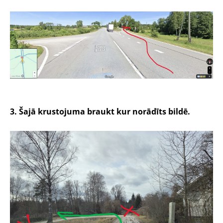
3. Šajā krustojuma braukt kur norādīts bildē.