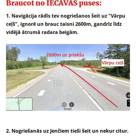
Braucot no IECAVAS puses:
1. Navigācija rādīs tev nogriešanos šeit uz "Vārpu
ceļš", ignorē un brauc taisni 2600m, g
andrīz līdz
vidējā ātrumā radara beigām.
2. Nogriešanās uz Jenčiem tieši šeit un nekur citur.