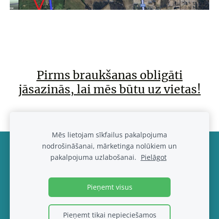
Pirms braukšanas obligāti
jāsazinās, lai mēs būtu uz vietas!
Mēs lietojam sīkfailus pakalpojuma
nodrošināšanai, mārketinga nolūkiem un
Noteikumi un kontakti
Sīkdatnes
pakalpojuma uzlabošanai.
Pielāgot
© 2017-2026
www.eva1.lv , IK "Eva paklajs"
Pieņemt visus
Pieņemt tikai nepieciešamos