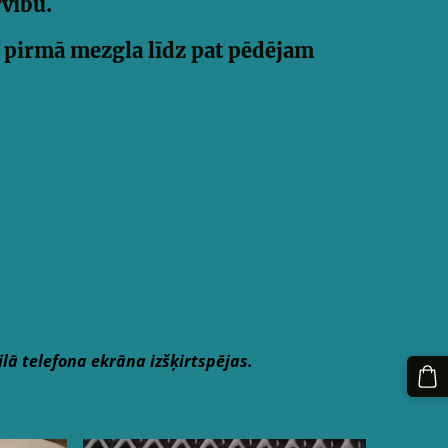
rvību.
no pirmā mezgla līdz pat pēdējam
ilā telefona ekrāna izšķirtspējas.