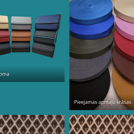
soma
Pieejamas apmaļu krāsas