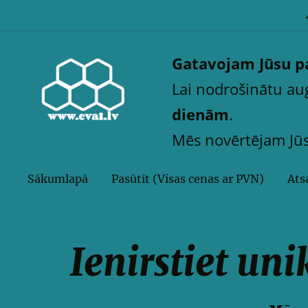
Gatavojam Jūsu pa
Lai nodrošinātu augs
dienām
.
Mēs novērtējam Jūsu
Sākumlapā
Pasūtīt (Visas cenas ar PVN)
Ats
Ienirstiet un