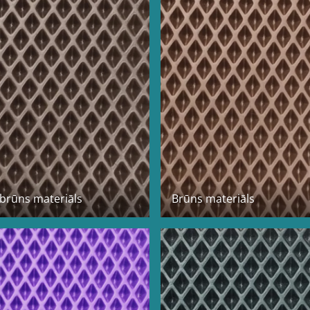
brūns materiāls
Brūns materiāls