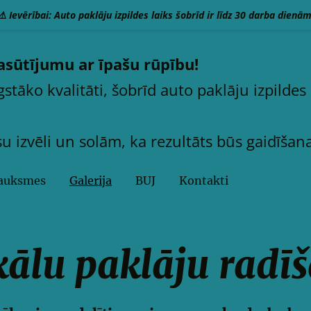
⚠️ Ievērībai: Auto paklāju izpildes laiks šobrīd ir līdz 30 darba dienām
sūtījumu ar īpašu rūpību!
tāko kvalitāti, šobrīd auto paklāju izpildes 
 izvēli un solām, ka rezultāts būs gaidīšana
auksmes
Galerija
BUJ
Kontakti
ikālu paklāju radī