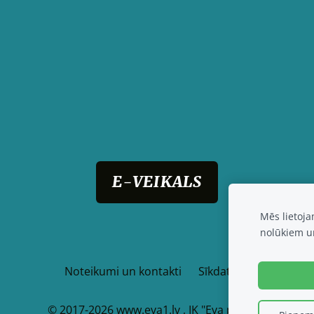
E-VEIKALS
Mēs lietoj
nolūkiem u
Noteikumi un kontakti
Sīkdatnes
© 2017-2026
www.eva1.lv , IK "Eva paklajs"