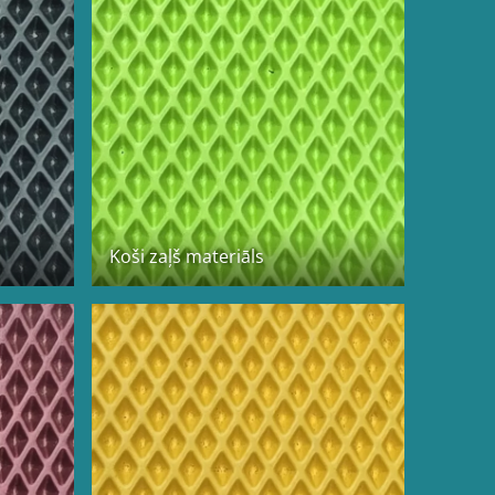
Koši zaļš materiāls