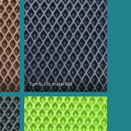
Tumši zils materiāls