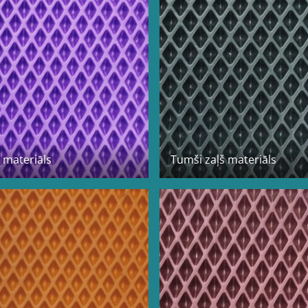
s materiāls
Tumši zaļš materiāls