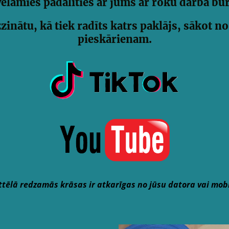
ēlamies padalīties ar jums ar roku darba bu
zinātu, kā tiek radīts katrs paklājs, sākot 
pieskārienam.
attēlā redzamās krāsas ir atkarīgas no jūsu datora vai mob