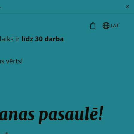
×
.
LAT
laiks ir
līdz 30 darba
s vērts!
šanas pasaulē!