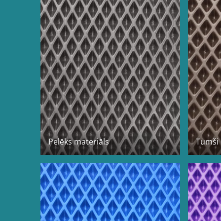
Pelēks materiāls
Tumši 