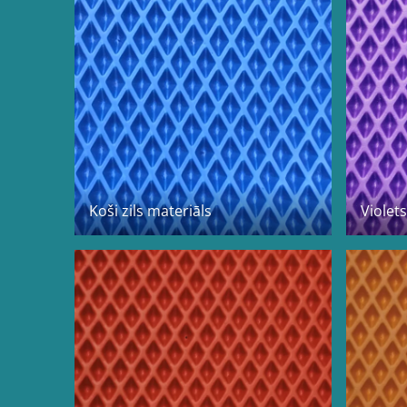
Koši zils materiāls
Violet