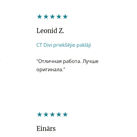
★★★★★
Leonid Z.
CT Divi priekšējie paklāji
"
"Отличная работа. Лучше
оригинала."
★★★★★
Einārs