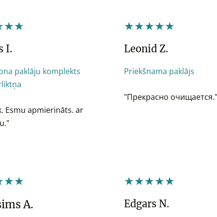
★★★
★★★★★
 I.
Leonid Z.
lona paklāju komplekts
Priekšnama paklājs
liktņa
"Прекрасно очищается.
k. Esmu apmierināts. ar
u."
★★★
★★★★★
ims A.
Edgars N.