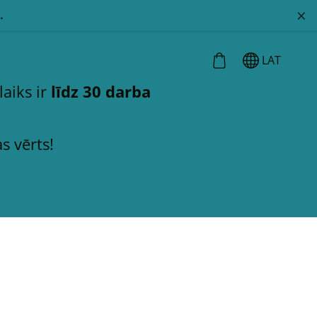
×
.
LAT
laiks ir
līdz 30 darba
s vērts!