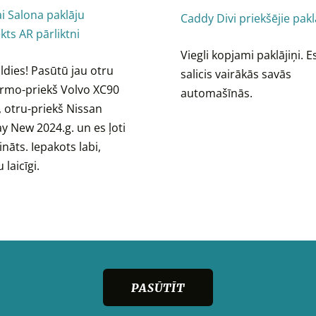
i Salona paklāju
Caddy Divi priekšējie pakl
ts AR pārliktni
Viegli kopjami paklājiņi. 
aldies! Pasūtū jau otru
salicis vairākās savās
pirmo-priekš Volvo XC90
automašīnās.
, otru-priekš Nissan
 New 2024.g. un es ļoti
nāts. Iepakots labi,
laicīgi.
PASŪTĪT