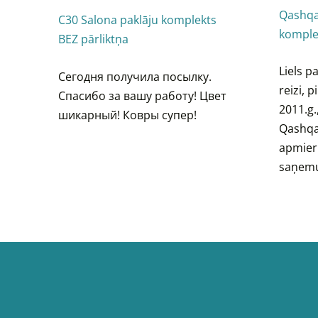
Qashqa
C30 Salona paklāju komplekts
komplek
BEZ pārliktņa
Liels p
Сегодня получила посылку.
reizi, 
Спасибо за вашу работу! Цвет
2011.g.
шикарный! Ковры супер!
Qashqay
apmieri
saņemu 