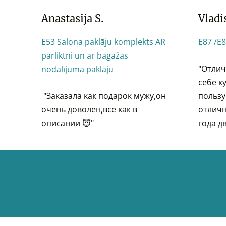
Anastasija S.
Vladi
E53 Salona paklāju komplekts AR
E87 /E8
pārliktni un ar bagāžas
"Отлич
nodalījuma paklāju
себе к
"
Заказала как подарок мужу,он
пользу
очень доволен,все как в
отличн
описании 😇"
года д