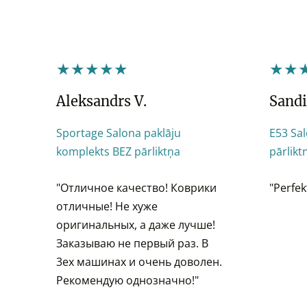
★★★★★
★★
Aleksandrs V.
Sandi
Sportage Salona paklāju
E53 Sa
komplekts BEZ pārliktņa
pārlikt
"
Отличное качество! Коврики
"Perfek
отличные! Не хуже
оригинальных, а даже лучше!
Заказываю не первый раз.
В
3ех машинах и очень доволен.
Рекомендую однозначно!
"