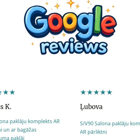
★★★
★★★★★
s K.
Ļubova
lona paklāju komplekts AR
S/V90 Salona paklāju kom
ni un ar bagāžas
AR pārliktni
uma paklāj