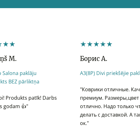
★★★
★★★★★
ņš M.
Борис А.
 Salona paklāju
A3(8P) Divi priekšējie pakl
kts BEZ pārliktņa
"Коврики отличные. Ка
abi! Produkts patīk! Darbs
премиум. Размеры,цвет
ts godam 👍"
отлично. Надо только ч
делать с доставкой. А та
ок."