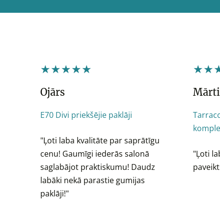
★★★★★
★★
Ojārs
Mārti
E70 Divi priekšējie paklāji
Tarraco
komple
"Ļoti laba kvalitāte par saprātīgu
cenu! Gaumīgi iederās salonā
"Ļoti l
saglabājot praktiskumu! Daudz
paveik
labāki nekā parastie gumijas
paklāji!"