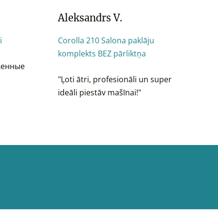
Aleksandrs V.
i
Corolla 210 Salona paklāju
komplekts BEZ pārliktņa
венные
"Ļoti ātri, profesionāli un super
ideāli piestāv mašīnai!"