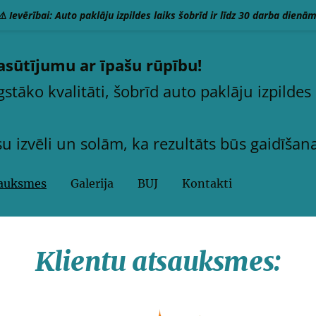
⚠️ Ievērībai: Auto paklāju izpildes laiks šobrīd ir līdz 30 darba dienām
sūtījumu ar īpašu rūpību!
tāko kvalitāti, šobrīd auto paklāju izpildes 
 izvēli un solām, ka rezultāts būs gaidīšana
auksmes
Galerija
BUJ
Kontakti
Klientu atsauksmes: