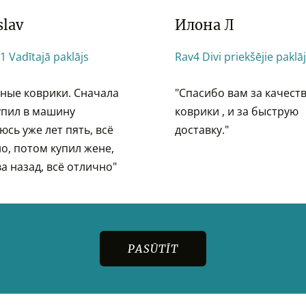
slav
Илона Л
1 Vadītajā paklājs
Rav4 Divi priekšējie paklāj
ные коврики. Сначала
"
Спасибо вам за качест
упил в машину
коврики , и за быструю
юсь уже лет пять, всё
доставку."
о, потом купил жене,
ва назад, всё отлично"
PASŪTĪT