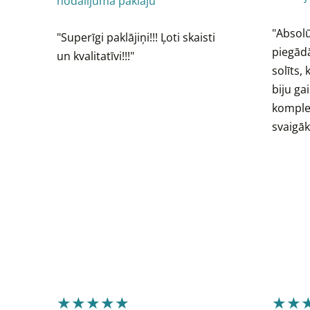
nodalījuma paklāju
"Absolūt
"
Superīgi paklājiņi!!! Ļoti skaisti
piegādā
un kvalitatīvi!!!"
solīts, 
biju ga
komplek
svaigāk
★★★★★
★★