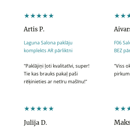
★★★★★
★★
Artis P.
Aivars
Laguna Salona paklāju
F06 Sa
komplekts AR pārliktni
BEZ pār
"Paklājiņi ļoti kvalitatīvi, super!
"Viss o
Tie kas brauks pakaļ paši
pirkum
rēķinieties ar netīru mašīnu!"
★★★★★
★★
Maks
Julija D
.