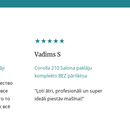
★★★★★
Vadims S
āji
Corolla 210 Salona paklāju
komplekts BEZ pārliktņa
чество
 все
"
Ļoti ātri, profesionāli un super
то то
ideāli piestāv mašīnai!"
к всё