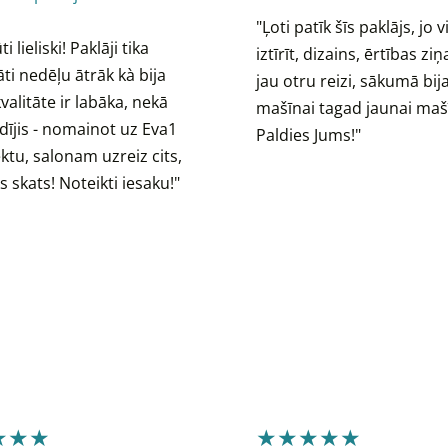
"
Ļoti patīk šīs paklājs, jo v
i lieliski! Paklāji tika
iztīrīt, dizains, ērtības zi
ti nedēļu ātrāk kà bija
jau otru reizi, sākumā bij
kvalitāte ir labāka, nekā
mašīnai tagad jaunai maš
idījis - nomainot uz Eva1
Paldies Jums!"
tu, salonam uzreiz cits,
s skats! Noteikti iesaku!"
★★★
★★★★★