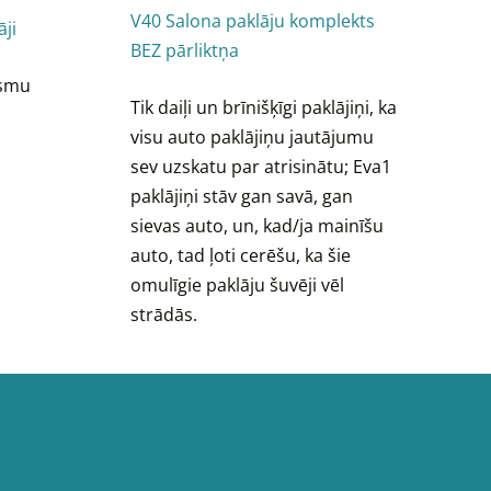
V40 Salona paklāju komplekts
āji
BEZ pārliktņa
Esmu
Tik daiļi un brīnišķīgi paklājiņi, ka
visu auto paklājiņu jautājumu
sev uzskatu par atrisinātu; Eva1
paklājiņi stāv gan savā, gan
sievas auto, un, kad/ja mainīšu
auto, tad ļoti cerēšu, ka šie
omulīgie paklāju šuvēji vēl
strādās.