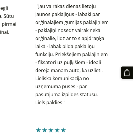
"
Jau vairākas dienas lietoju
iegli
jaunos paklājiņus - labāki par
ņa. Sūtu
orģinālajiem gumijas paklājiņiem
a pirmai
- paklājiņi nosedz vairāk nekā
īnai.
orģinālie, līdz ar to slapjdraņķa
laikā - labāk pilda paklājiņu
funkciju. Priekšējiem paklājiņiem
- fiksatori uz puļķīšiem - ideāli
derēja manam auto, kā uzlieti.
Lieliska komunikācija no
uzņēmuma puses - par
pasūtījumā izpildes statusu.
Liels paldies."
★★★★★