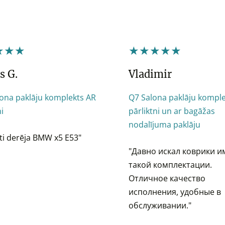
★★★
★★★★★
s G.
Vladimir
lona paklāju komplekts AR
Q7 Salona paklāju komple
ni
pārliktni un ar bagāžas
nodalījuma paklāju
ti derēja BMW x5 E53"
"Давно искал коврики 
такой комплектации.
Отличное качество
исполнения, удобные в
обслуживании."