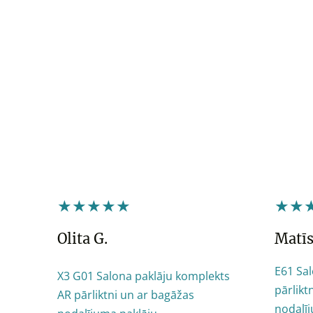
★★★★★
★★
Olita G.
Matīs
E61 Sa
X3 G01 Salona paklāju komplekts
pārlikt
AR pārliktni un ar bagāžas
nodalīj