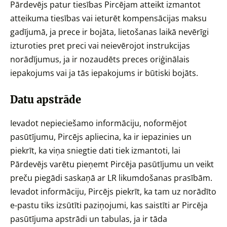
Pārdevējs patur tiesības Pircējam atteikt izmantot
atteikuma tiesības vai ieturēt kompensācijas maksu
gadījumā, ja prece ir bojāta, lietošanas laikā nevērīgi
izturoties pret preci vai neievērojot instrukcijas
norādījumus, ja ir nozaudēts preces oriģinālais
iepakojums vai ja tās iepakojums ir būtiski bojāts.
Datu apstrāde
Ievadot nepieciešamo informāciju, noformējot
pasūtījumu, Pircējs apliecina, ka ir iepazinies un
piekrīt, ka viņa sniegtie dati tiek izmantoti, lai
Pārdevējs varētu pieņemt Pircēja pasūtījumu un veikt
preču piegādi saskaņā ar LR likumdošanas prasībām.
Ievadot informāciju, Pircējs piekrīt, ka tam uz norādīto
e-pastu tiks izsūtīti paziņojumi, kas saistīti ar Pircēja
pasūtījuma apstrādi un tabulas, ja ir tāda