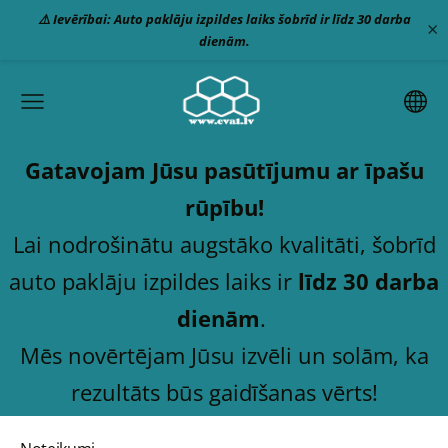
⚠️ Ievērībai: Auto paklāju izpildes laiks šobrīd ir līdz 30 darba
×
dienām.
Gatavojam Jūsu pasūtījumu ar īpašu
rūpību!
Lai nodrošinātu augstāko kvalitāti, šobrīd
auto paklāju izpildes laiks ir
līdz 30 darba
dienām
.
Mēs novērtējam Jūsu izvēli un solām, ka
rezultāts būs gaidīšanas vērts!