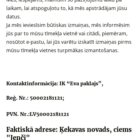
laikam, lai atspoguļotu to, kā mēs apstrādājam jūsu
datus.
Ja mēs ieviesīsim būtiskas izmaiņas, mēs informēsim
jūs par to mūsu tīmekļa vietnē vai citādi, piemēram,
nosūtot e-pastu, lai jūs varētu izskatīt izmaiņas pirms
mūsu tīmekļa vietnes turpmākas izmantošanas.
Kontaktinformācija:
IK “Eva paklajs”,
Reģ. Nr.: 50002181121;
PVN. Nr.:LV50002181121
Faktiskā adrese: Ķekavas novads, ciems
"Jenči"