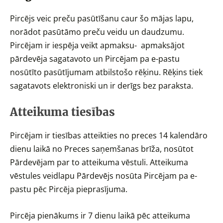
Pircējs veic preču pasūtīšanu caur šo mājas lapu,
norādot pasūtāmo preču veidu un daudzumu.
Pircējam ir iespēja veikt apmaksu- apmaksājot
pārdevēja sagatavoto un Pircējam pa e-pastu
nosūtīto pasūtījumam atbilstošo rēķinu. Rēķins tiek
sagatavots elektroniski un ir derīgs bez paraksta.
Atteikuma tiesības
Pircējam ir tiesības atteikties no preces 14 kalendāro
dienu laikā no Preces saņemšanas brīža, nosūtot
Pārdevējam par to atteikuma vēstuli. Atteikuma
vēstules veidlapu Pārdevējs nosūta Pircējam pa e-
pastu pēc Pircēja pieprasījuma.
Pircēja pienākums ir 7 dienu laikā pēc atteikuma