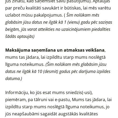
jūs zinātu, kad saņemsiet savu pasūtījumu). Aptaujas
par preču kvalitāti savukārt ir būtiskas, lai mēs varētu
uzlabot mūsu pakalpojumus. (
Šim nolūkam mēs
glabāsim jūsu datus ne ilgāk kā 1 (vienu) gadu pēc saziņas
beigām,
jūs varat atteikties no uzaicinājumiem piedalīties
šādās aptaujās)
Maksājuma saņemšana un atmaksas veikšana
,
mums tas jādara, lai izpildītu starp mums noslēgtā
līguma noteikumus.
(Šim nolūkam mēs glabāsim jūsu
datus ne ilgāk kā 10 (desmit) gadus pēc darījuma izpildes
datuma.)
Informāciju, ko jūs esat mums sniedzis(-usi),
piemēram, pa tālruni vai e-pastu,
Mums tas jādara, lai
izpildītu starp mums noslēgtā līguma noteikumus, jo
jūs neapšaubāmi sagaidāt augstākās kvalitātes