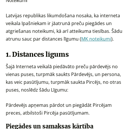
Noteikumi
Latvijas republikas likumdošana nosaka, ka interneta
veikala īpašniekam ir jāatrunā preču piegādes un
atgriešanas noteikumi, kā arī atteikuma tiesības. Šādu
atrunu sauc par distances līgumu (
MK noteikumi
).
1. Distances līgums
Šajā Interneta veikalā piedāvāto preču pārdevējs no
vienas puses, turpmāk saukts Pārdevējs, un persona,
kas veic pasūtījumu, turpmāk saukta Pircējs, no otras
puses, noslēdz šādu Līgumu:
Pārdevējs apņemas pārdot un piegādāt Pircējam
preces, atbilstoši Pircēja pasūtījumam.
Piegādes un samaksas kārtība