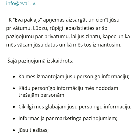
info@eva1.lv
.
IK “Eva paklajs” apņemas aizsargāt un cienīt jūsu
privātumu. Lūdzu, rūpīgi iepazīstieties ar šo
paziņojumu par privātumu, lai jūs zinātu, kāpēc un kā
mēs vācam jūsu datus un kā mēs tos izmantosim.
Šajā paziņojumā izskaidrots:
Kā mēs izmantojam jūsu personīgo informāciju;
Kādu personīgo informāciju mēs nododam
trešajām personām;
Cik ilgi mēs glabājam jūsu personīgo informāciju;
Informācija par mārketinga paziņojumiem;
Jūsu tiesības;