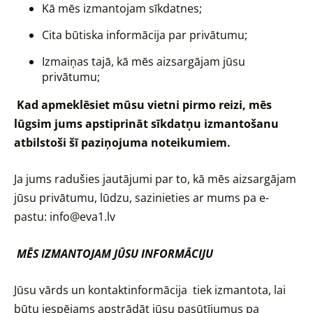
Kā mēs izmantojam sīkdatnes;
Cita būtiska informācija par privātumu;
Izmaiņas tajā, kā mēs aizsargājam jūsu
privātumu;
Kad apmeklēsiet mūsu vietni pirmo reizi, mēs
lūgsim jums apstiprināt sīkdatņu izmantošanu
atbilstoši šī paziņojuma noteikumiem.
Ja jums radušies jautājumi par to, kā mēs aizsargājam
jūsu privātumu, lūdzu, sazinieties ar mums pa e-
pastu:
info@eva1.lv
MĒS IZMANTOJAM JŪSU INFORMĀCIJU
Jūsu vārds un kontaktinformācija tiek izmantota, lai
būtu iespējams
apstrādāt jūsu pasūtījumus pa