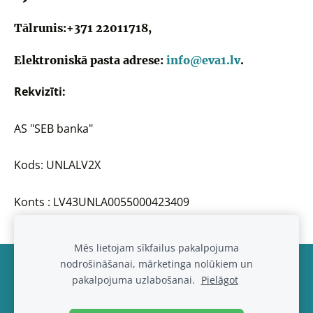
Tālrunis:+371 22011718,
Elektroniskā pasta adrese:
info@eva1.lv
.
Rekvizīti:
AS "SEB banka"
Kods:
UNLALV2X
Konts : LV43UNLA0055000423409
Mēs lietojam sīkfailus pakalpojuma
nodrošināšanai, mārketinga nolūkiem un
Noteikumi un kontakti
Sīkdatnes
pakalpojuma uzlabošanai.
Pielāgot
© 2017-2026
www.eva1.lv , IK "Eva paklajs"