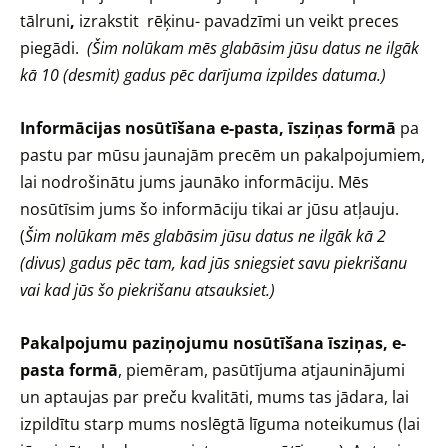
tālruni
,
izrakstit rēķinu- pavadzīmi un veikt preces
piegādi.
(Šim nolūkam mēs glabāsim jūsu datus ne ilgāk
kā 10 (desmit) gadus pēc darījuma izpildes datuma.)
Informācijas nosūtīšana e-pasta, īsziņas formā
pa
pastu par mūsu jaunajām precēm un pakalpojumiem,
lai nodrošinātu jums jaunāko informāciju. Mēs
nosūtīsim jums šo informāciju tikai ar jūsu atļauju.
(
Šim nolūkam mēs glabāsim jūsu datus ne ilgāk kā 2
(divus) gadus pēc tam, kad jūs sniegsiet savu piekrišanu
vai kad jūs šo piekrišanu atsauksiet.)
Pakalpojumu paziņojumu nosūtīšana īsziņas, e-
pasta formā
, piemēram, pasūtījuma atjauninājumi
un aptaujas par preču kvalitāti, mums tas jādara, lai
izpildītu starp mums noslēgtā līguma noteikumus (lai