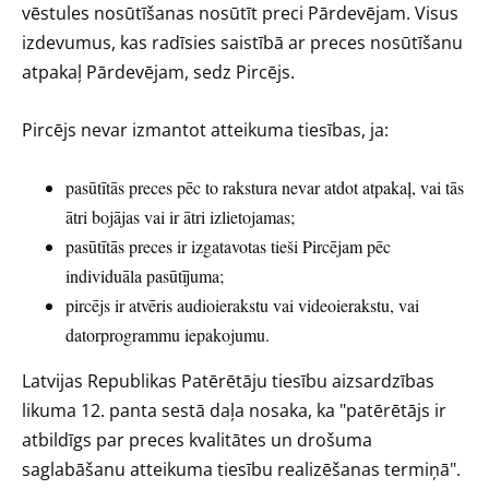
vēstules nosūtīšanas nosūtīt preci Pārdevējam. Visus
izdevumus, kas radīsies saistībā ar preces nosūtīšanu
atpakaļ Pārdevējam, sedz Pircējs.
Pircējs nevar izmantot atteikuma tiesības, ja:
pasūtītās preces pēc to rakstura nevar atdot atpakaļ, vai tās
ātri bojājas vai ir ātri izlietojamas;
pasūtītās preces ir izgatavotas tieši Pircējam pēc
individuāla pasūtījuma;
pircējs ir atvēris audioierakstu vai videoierakstu, vai
datorprogrammu iepakojumu.
Latvijas Republikas Patērētāju tiesību aizsardzības
likuma 12. panta sestā daļa nosaka, ka "patērētājs ir
atbildīgs par preces kvalitātes un drošuma
saglabāšanu atteikuma tiesību realizēšanas termiņā".