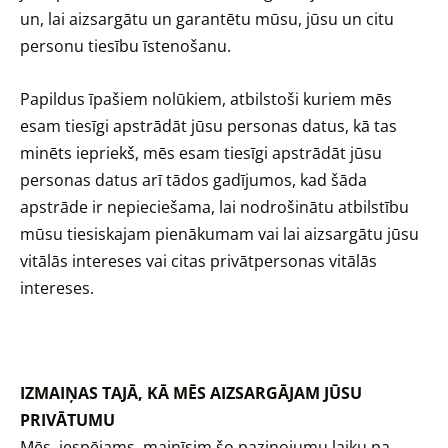
un, lai aizsargātu un garantētu mūsu, jūsu un citu
personu tiesību īstenošanu.
Papildus īpašiem nolūkiem, atbilstoši kuriem mēs
esam tiesīgi apstrādāt jūsu personas datus, kā tas
minēts iepriekš, mēs esam tiesīgi apstrādāt jūsu
personas datus arī tādos gadījumos, kad šāda
apstrāde ir nepieciešama, lai nodrošinātu atbilstību
mūsu tiesiskajam pienākumam vai lai aizsargātu jūsu
vitālās intereses vai citas privātpersonas vitālās
intereses.
IZMAIŅAS TAJĀ, KĀ MĒS AIZSARGĀJAM JŪSU
PRIVĀTUMU
Mēs, iespējams, mainīsim šo paziņojumu laiku pa