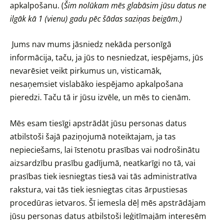
apkalpošanu. (
Šim nolūkam mēs glabāsim jūsu datus ne
ilgāk kā 1 (vienu) gadu pēc šādas saziņas beigām.)
Jums nav mums jāsniedz nekāda personīgā
informācija, taču, ja jūs to nesniedzat, iespējams, jūs
nevarēsiet veikt pirkumus un, visticamāk,
nesaņemsiet vislabāko iespējamo apkalpošana
pieredzi. Taču tā ir jūsu izvēle, un mēs to cienām.
Mēs esam tiesīgi apstrādāt jūsu personas datus
atbilstoši šajā paziņojumā noteiktajam, ja tas
nepieciešams, lai īstenotu prasības vai nodrošinātu
aizsardzību prasību gadījumā, neatkarīgi no tā, vai
prasības tiek iesniegtas tiesā vai tās administratīva
rakstura, vai tās tiek iesniegtas citas ārpustiesas
procedūras ietvaros. Šī iemesla dēļ mēs apstrādājam
jūsu personas datus atbilstoši leģitīmajām interesēm