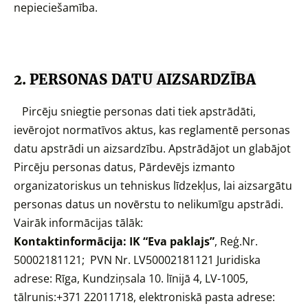
nepieciešamība.
2.
PERSONAS DATU AIZSARDZĪBA
Pircēju sniegtie personas dati tiek apstrādāti,
ievērojot normatīvos aktus, kas reglamentē personas
datu apstrādi un aizsardzību. Apstrādājot un glabājot
Pircēju personas datus, Pārdevējs izmanto
organizatoriskus un tehniskus līdzekļus, lai aizsargātu
personas datus un novērstu to nelikumīgu apstrādi.
Vairāk informācijas tālāk:
Kontaktinformācija:
IK “Eva paklajs”
, Reģ.Nr.
50002181121; PVN
Nr. LV50002181121
Juridiska
adrese: Rīga, Kundziņsala 10. līnijā 4, LV-1005,
tālrunis:+371 22011718, elektroniskā pasta adrese: