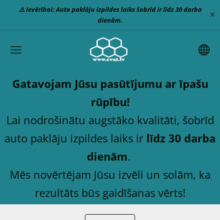
⚠️ Ievērībai: Auto paklāju izpildes laiks šobrīd ir līdz 30 darba
×
dienām.
Gatavojam Jūsu pasūtījumu ar īpašu
rūpību!
Lai nodrošinātu augstāko kvalitāti, šobrīd
auto paklāju izpildes laiks ir
līdz 30 darba
dienām
.
Mēs novērtējam Jūsu izvēli un solām, ka
rezultāts būs gaidīšanas vērts!