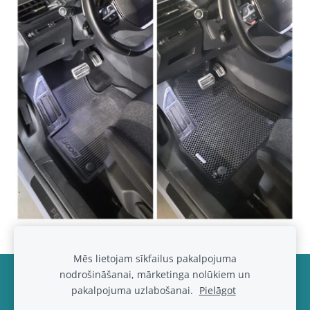
Mēs lietojam sīkfailus pakalpojuma
nodrošināšanai, mārketinga nolūkiem un
Noteikumi un kontakti
Sīkdatnes
pakalpojuma uzlabošanai.
Pielāgot