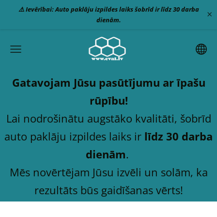
⚠️ Ievērībai: Auto paklāju izpildes laiks šobrīd ir līdz 30 darba
×
dienām.
Gatavojam Jūsu pasūtījumu ar īpašu
rūpību!
Lai nodrošinātu augstāko kvalitāti, šobrīd
auto paklāju izpildes laiks ir
līdz 30 darba
dienām
.
Mēs novērtējam Jūsu izvēli un solām, ka
rezultāts būs gaidīšanas vērts!