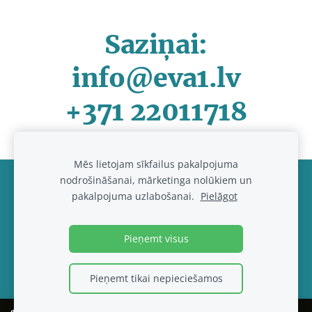
Saziņai:
info@eva1.lv
+371 22011718
Mēs lietojam sīkfailus pakalpojuma
nodrošināšanai, mārketinga nolūkiem un
Noteikumi un kontakti
Sīkdatnes
pakalpojuma uzlabošanai.
Pielāgot
© 2017-2026
www.eva1.lv , IK "Eva paklajs"
Pieņemt visus
Pieņemt tikai nepieciešamos