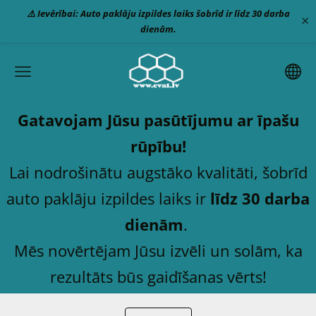
⚠️ Ievērībai: Auto paklāju izpildes laiks šobrīd ir līdz 30 darba
×
dienām.
Gatavojam Jūsu pasūtījumu ar īpašu
rūpību!
Lai nodrošinātu augstāko kvalitāti, šobrīd
auto paklāju izpildes laiks ir
līdz 30 darba
dienām
.
Mēs novērtējam Jūsu izvēli un solām, ka
rezultāts būs gaidīšanas vērts!