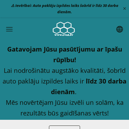
⚠️ Ievērībai: Auto paklāju izpildes laiks šobrīd ir līdz 30 darba
×
dienām.
Gatavojam Jūsu pasūtījumu ar īpašu
rūpību!
Lai nodrošinātu augstāko kvalitāti, šobrīd
auto paklāju izpildes laiks ir
līdz 30 darba
dienām
.
Mēs novērtējam Jūsu izvēli un solām, ka
rezultāts būs gaidīšanas vērts!