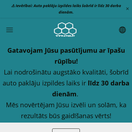
⚠️ Ievērībai: Auto paklāju izpildes laiks šobrīd ir līdz 30 darba
×
dienām.
Gatavojam Jūsu pasūtījumu ar īpašu
rūpību!
Lai nodrošinātu augstāko kvalitāti, šobrīd
auto paklāju izpildes laiks ir
līdz 30 darba
dienām
.
Mēs novērtējam Jūsu izvēli un solām, ka
rezultāts būs gaidīšanas vērts!