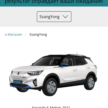
результат оправдает ваши ожидания!
SsangYong
э-Магазин
SsangYong
Korando E-Motion 2022 - ...