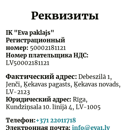
Реквизиты
IK "Eva paklajs"
Регистрационный
номер
:
50002181121
Номер плательщика НДС
:
LV50002181121
Фактический адрес
:
Debeszilā 1,
Jenči, Ķekavas pagasts, Ķekavas novads,
LV-2123
Юридический адрес:
Rīga,
Kundziņsala 10. līnijā 4, LV-1005
Телефон:
+371 22011718
Электронная почта:
info@eva1.lv