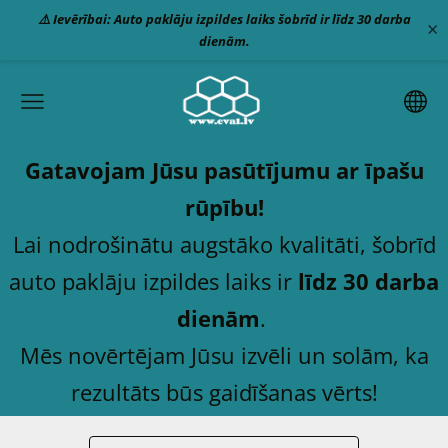
⚠️ Ievērībai: Auto paklāju izpildes laiks šobrīd ir līdz 30 darba
×
dienām.
Gatavojam Jūsu pasūtījumu ar īpašu
rūpību!
Lai nodrošinātu augstāko kvalitāti, šobrīd
auto paklāju izpildes laiks ir
līdz 30 darba
dienām
.
Mēs novērtējam Jūsu izvēli un solām, ka
rezultāts būs gaidīšanas vērts!