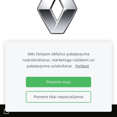
Mēs lietojam sīkfailus pakalpojuma
nodrošināšanai, mārketinga nolūkiem un
pakalpojuma uzlabošanai.
Pielāgot
Pieņemt visus
Renault
Pieņemt tikai nepieciešamos